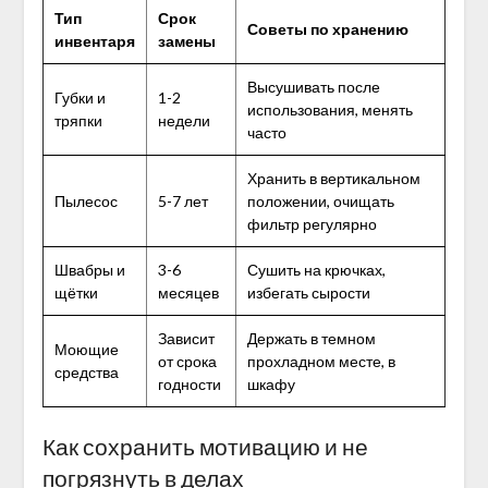
Тип
Срок
Советы по хранению
инвентаря
замены
Высушивать после
Губки и
1-2
использования, менять
тряпки
недели
часто
Хранить в вертикальном
Пылесос
5-7 лет
положении, очищать
фильтр регулярно
Швабры и
3-6
Сушить на крючках,
щётки
месяцев
избегать сырости
Зависит
Держать в темном
Моющие
от срока
прохладном месте, в
средства
годности
шкафу
Как сохранить мотивацию и не
погрязнуть в делах