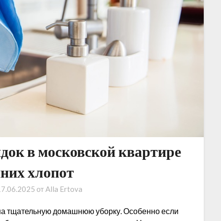
док в московской квартире
шних хлопот
17.06.2025
от
Alla Ertova
 на тщательную домашнюю уборку. Особенно если