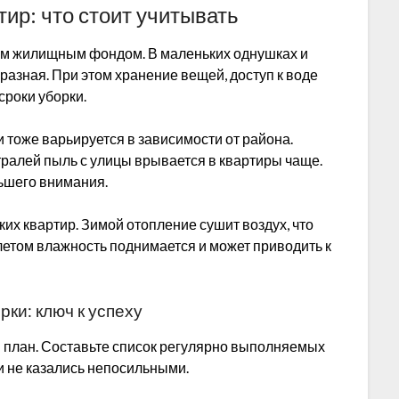
ир: что стоит учитывать
ым жилищным фондом. В маленьких однушках и
азная. При этом хранение вещей, доступ к воде
сроки уборки.
 тоже варьируется в зависимости от района.
тралей пыль с улицы врывается в квартиры чаще.
льшего внимания.
ких квартир. Зимой отопление сушит воздух, что
летом влажность поднимается и может приводить к
и: ключ к успеху
— план. Составьте список регулярно выполняемых
 и не казались непосильными.