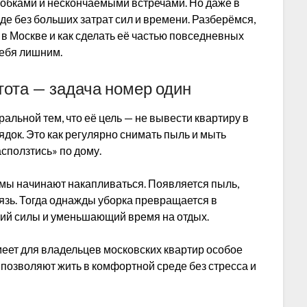
робками и нескончаемыми встречами. Но даже в
де без больших затрат сил и времени. Разберёмся,
в Москве и как сделать её частью повседневных
себя лишним.
ота — задача номер один
льной тем, что её цель — не вывести квартиру в
ядок. Это как регулярно снимать пыль и мыть
асползтись» по дому.
емы начинают накапливаться. Появляется пыль,
рязь. Тогда однажды уборка превращается в
ий силы и уменьшающий время на отдых.
ет для владельцев московских квартир особое
позволяют жить в комфортной среде без стресса и