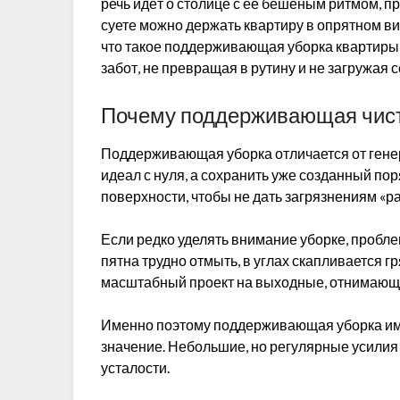
речь идёт о столице с её бешеным ритмом, п
суете можно держать квартиру в опрятном ви
что такое поддерживающая уборка квартиры 
забот, не превращая в рутину и не загружая 
Почему поддерживающая чист
Поддерживающая уборка отличается от генера
идеал с нуля, а сохранить уже созданный пор
поверхности, чтобы не дать загрязнениям «р
Если редко уделять внимание уборке, пробл
пятна трудно отмыть, в углах скапливается г
масштабный проект на выходные, отнимающ
Именно поэтому поддерживающая уборка име
значение. Небольшие, но регулярные усилия 
усталости.